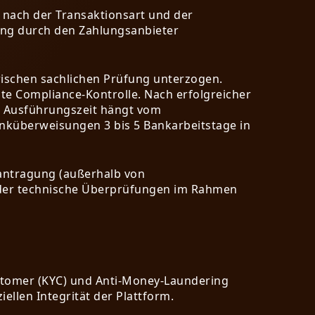
h nach der Transaktionsart und der
rung durch den Zahlungsanbieter
rischen sachlichen Prüfung unterzogen.
te Compliance-Kontrolle. Nach erfolgreicher
de Ausführungszeit hängt vom
anküberweisungen 3 bis 5 Bankarbeitstage in
eantragung (außerhalb von
n oder technische Überprüfungen im Rahmen
stomer (KYC) und Anti-Money-Laundering
ellen Integrität der Plattform.