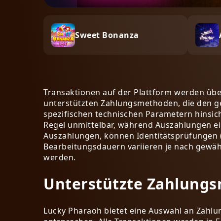
Sweet Bonanza
Transaktionen auf der Plattform werden übe
unterstützten Zahlungsmethoden, die den ge
spezifischen technischen Parametern hinsicht
Regel unmittelbar, während Auszahlungen e
Auszahlungen, können Identitätsprüfungen (
Bearbeitungsdauern variieren je nach gewä
werden.
Unterstützte Zahlungs
Lucky Pharaoh bietet eine Auswahl an Zahlu