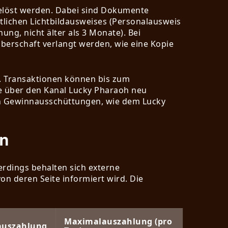
gelöst werden. Dabei sind Dokumente
mtlichen Lichtbildausweises (Personalausweis
ng, nicht älter als 3 Monate). Bei
berschaft verlangt werden, wie eine Kopie
n. Transaktionen können bis zum
ie über den Kanal Lucky Pharaoh neu
ohen Gewinnausschüttungen, wie dem Lucky
en
erdings behalten sich externe
n deren Seite informiert wird. Die
Maximalauszahlung (pro
auszahlung