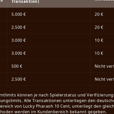
Transaktion)
5.000 €
20 €
2.500 €
20 €
3.000 €
10 €
3.000 €
10 €
500 €
Nicht ve
2.500 €
Nicht ve
limits können je nach Spielerstatus und Verifizierungss
hlungslimits. Alle Transaktionen unterliegen den deutsc
ereich von Lucky Pharaoh 10 Cent, unterliegt den gleich
thoden werden im Kundenbereich bekannt gegeben.