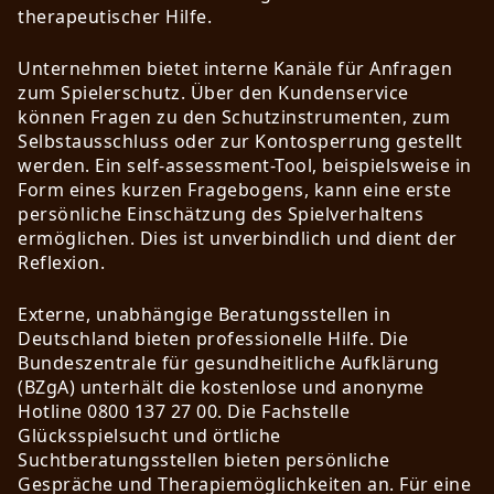
therapeutischer Hilfe.
Unternehmen bietet interne Kanäle für Anfragen
zum Spielerschutz. Über den Kundenservice
können Fragen zu den Schutzinstrumenten, zum
Selbstausschluss oder zur Kontosperrung gestellt
werden. Ein self-assessment-Tool, beispielsweise in
Form eines kurzen Fragebogens, kann eine erste
persönliche Einschätzung des Spielverhaltens
ermöglichen. Dies ist unverbindlich und dient der
Reflexion.
Externe, unabhängige Beratungsstellen in
Deutschland bieten professionelle Hilfe. Die
Bundeszentrale für gesundheitliche Aufklärung
(BZgA) unterhält die kostenlose und anonyme
Hotline 0800 137 27 00. Die Fachstelle
Glücksspielsucht und örtliche
Suchtberatungsstellen bieten persönliche
Gespräche und Therapiemöglichkeiten an. Für eine