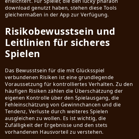
erleichtert. Für Spieler, die den lucky pharaoh
download genutzt haben, stehen diese Tools
gleichermaßen in der App zur Verfügung.
Risikobewusstsein und
Leitlinien für sicheres
Spielen
Das Bewusstsein für die mit Glücksspiel
verbundenen Risiken ist eine grundlegende
Voraussetzung für kontrolliertes Verhalten. Zu den
häufigen Risiken zählen die Überschätzung der
eigenen Kontrolle über den Spielausgang, die
Fehleinschätzung von Gewinnchancen und die
Tendenz, Verluste durch weiteres Spielen
ausgleichen zu wollen. Es ist wichtig, die
Zufälligkeit der Ergebnisse und den stets
vorhandenen Hausvorteil zu verstehen.