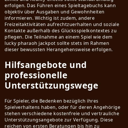
erfolgen. Das Führen eines Spieltagebuchs kann
objektiv über Ausgaben und Gewohnheiten
informieren. Wichtig ist zudem, andere
Freizeitaktivitäten aufrechtzuerhalten und soziale
Kontakte außerhalb des Glücksspielkontextes zu
pflegen. Die Teilnahme an einem Spiel wie dem
lucky pharaoh jackpot sollte stets im Rahmen
dieser bewussten Herangehensweise erfolgen.
Hilfsangebote und
professionelle
Unterstützungswege
Für Spieler, die Bedenken bezüglich ihres
Spielverhaltens haben, oder für deren Angehörige
stehen verschiedene kostenfreie und vertrauliche
Unterstützungsangebote zur Verfügung. Diese
reichen von ersten Beratungen bis hin zu