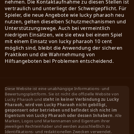
nehmen. Die Kontaktaufnahme zu diesen Stellen ist
vertraulich und unterliegt der Schweigepflicht. Für
Spieler, die neue Angebote wie lucky pharaoh neu
nutzen, gelten dieselben Schutzmechanismen und
Unterstützungswege. Auch bei vermeintlich
niedrigen Einsätzen, wie sie etwa bei einem Spiel
mit einem Einsatz von lucky pharaoh 10 cent
möglich sind, bleibt die Anwendung der sicheren
Praktiken und die Wahrnehmung von
Hilfsangeboten bei Problemen entscheidend.
Diese Website ist eine unabhängige Informations- und
Bewertungsplattform. Sie ist nicht die offizielle Website von
Lucky Pharaoh und
steht in keiner Verbindung zu Lucky
Pharaoh, wird von Lucky Pharaoh nicht gebilligt,
gesponsert oder betrieben und befindet sich nicht im
Eigentum von Lucky Pharaoh oder dessen Inhabern
. Alle
Marken, Logos und Markennamen sind Eigentum ihrer
jeweiligen Rechteinhaber und werden ausschließlich zu
Identifikations- und redaktionellen Zwecken verwendet.