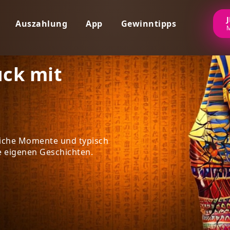
Auszahlung
App
Gewinntipps
ück mit
liche Momente und typisch
e eigenen Geschichten.