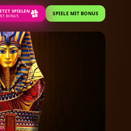
JETZT SPIELEN
SPIELE MIT BONUS
MIT BONUS