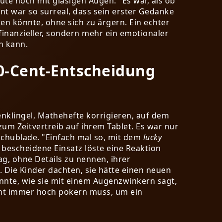
te noch mit glasigen Augen: "Es war, als ob
nt war so surreal, dass sein erster Gedanke
ben könnte, ohne sich zu ärgern. Ein echter
inanzieller, sondern mehr ein emotionaler
n kann.
10-Cent-Entscheidung
enklingel, Mathehefte korrigieren, auf dem
zum Zeitvertreib auf ihrem Tablet. Es war nur
 Schublade. "Einfach mal so, mit dem
lucky
 bescheidene Einsatz löste eine Reaktion
ag, ohne Details zu nennen, ihrer
 Die Kinder dachten, sie hätte einen neuen
nnte, wie sie mit einem Augenzwinkern sagt,
cht immer hoch pokern muss, um ein