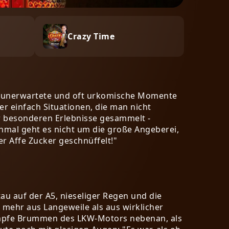
Crazy Time
ne, unerwartete und oft urkomische Momente
er einfach Situationen, die man nicht
r besonderen Erlebnisse gesammelt -
chmal geht es nicht um die große Angeberei,
r Affe Zucker geschnüffelt!"
tau auf der A5, nieseliger Regen und die
, mehr aus Langeweile als aus wirklicher
dumpfe Brummen des LKW-Motors nebenan, als