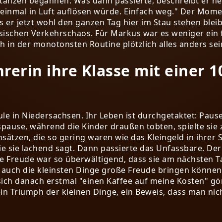
 tanzen begannen. Was dann passierte, beschreibt er heu
 einmal in Luft auflösen würde. Einfach weg." Der Mome
s er jetzt wohl den ganzen Tag hier im Stau stehen blei
ischen Verkehrschaos. Für Markus war es weniger ein f
h in der monotonsten Routine plötzlich alles anders sei
rerin ihre Klasse mit einer 
ule in Niedersachsen. Ihr Leben ist durchgetaktet: Paus
spause, während die Kinder draußen tobten, spielte sie 
insätzen, die so gering waren wie das Kleingeld in ihrer
e sie lachend sagt. Dann passierte das Unfassbare. Der
Die Freude war so überwältigend, dass sie am nächsten T
auch die kleinsten Dinge große Freude bringen können.
ich danach erstmal "einen Kaffee auf meine Kosten" gö
in Triumph der kleinen Dinge, ein Beweis, dass man ni