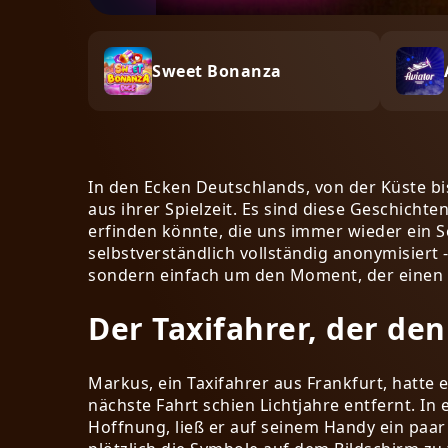
Sweet Bonanza
In den Ecken Deutschlands, von der Küste b
aus ihrer Spielzeit. Es sind diese Geschicht
erfinden könnte, die uns immer wieder ein 
selbstverständlich vollständig anonymisiert 
sondern einfach um den Moment, der einen au
Der Taxifahrer, der den
Markus, ein Taxifahrer aus Frankfurt, hatte e
nächste Fahrt schien Lichtjahre entfernt. In
Hoffnung, ließ er auf seinem Handy ein paa