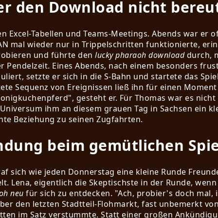
er den Download nicht bereu
en Excel-Tabellen und Teams-Meetings. Abends war er o
AN mal wieder nur in Trippelschritten funktionierte, eri
robieren und führte den
lucky pharaoh download
durch, 
er Pendelzeit. Eines Abends, nach einem besonders frus
uliert, setzte er sich in die S-Bahn und startete das Sp
tete Sequenz von Ereignissen ließ ihn für einen Moment 
Honigkuchenpferd", gesteht er. Für Thomas war es nicht
s Universum ihm an diesem grauen Tag in Sachsen ein k
nnte Beziehung zu seinen Zugfahrten.
dung beim gemütlichen Spie
raf sich wie jeden Donnerstag eine kleine Runde Freun
. Lena, eigentlich die Skeptischste in der Runde, wenn
oh neu
für sich zu entdecken. "Ach, probier's doch mal, 
über den letzten Stadtteil-Flohmarkt, fast unbemerkt von
tten im Satz verstummte. Statt einer großen Ankündigun